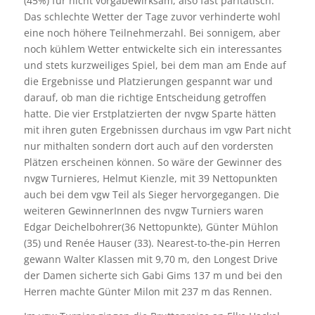
(45%) für nicht vorgabewirksam, also fast paritätisch.
Das schlechte Wetter der Tage zuvor verhinderte wohl
eine noch höhere Teilnehmerzahl. Bei sonnigem, aber
noch kühlem Wetter entwickelte sich ein interessantes
und stets kurzweiliges Spiel, bei dem man am Ende auf
die Ergebnisse und Platzierungen gespannt war und
darauf, ob man die richtige Entscheidung getroffen
hatte. Die vier Erstplatzierten der nvgw Sparte hätten
mit ihren guten Ergebnissen durchaus im vgw Part nicht
nur mithalten sondern dort auch auf den vordersten
Plätzen erscheinen können. So wäre der Gewinner des
nvgw Turnieres, Helmut Kienzle, mit 39 Nettopunkten
auch bei dem vgw Teil als Sieger hervorgegangen. Die
weiteren GewinnerInnen des nvgw Turniers waren
Edgar Deichelbohrer(36 Nettopunkte), Günter Mühlon
(35) und Renée Hauser (33). Nearest-to-the-pin Herren
gewann Walter Klassen mit 9,70 m, den Longest Drive
der Damen sicherte sich Gabi Gims 137 m und bei den
Herren machte Günter Milon mit 237 m das Rennen.