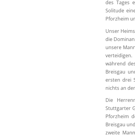
des Tages e
Solitude ei
Pforzheim u
Unser Heimsp
die Dominanz
unsere Mann
verteidigen.
während des
Breisgau un
ersten drei 
nichts an de
Die Herren
Stuttgarter 
Pforzheim d
Breisgau und
zweite Mann