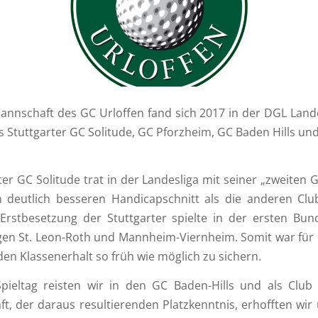
nnschaft des GC Urloffen fand sich 2017 in der DGL Land
s Stuttgarter GC Solitude, GC Pforzheim, GC Baden Hills un
ter GC Solitude trat in der Landesliga mit seiner „zweiten G
n deutlich besseren Handicapschnitt als die anderen Clu
Erstbesetzung der Stuttgarter spielte in der ersten Bun
en St. Leon-Roth und Mannheim-Viernheim. Somit war für
 den Klassenerhalt so früh wie möglich zu sichern.
pieltag reisten wir in den GC Baden-Hills und als Club 
t, der daraus resultierenden Platzkenntnis, erhofften wi