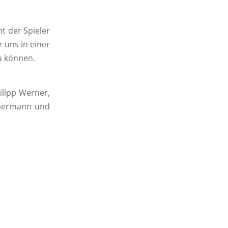
t der Spieler
 uns in einer
u können.
ilipp Werner,
immermann und