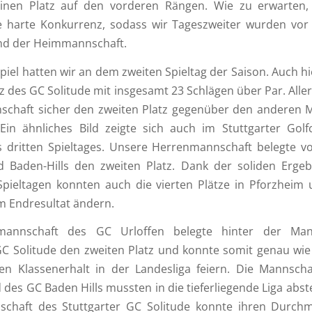
inen Platz auf den vorderen Rängen. Wie zu erwarten
ne harte Konkurrenz, sodass wir Tageszweiter wurden vo
nd der Heimmannschaft.
iel hatten wir an dem zweiten Spieltag der Saison. Auch hie
 des GC Solitude mit insgesamt 23 Schlägen über Par. Alle
schaft sicher den zweiten Platz gegenüber den anderen 
 Ein ähnliches Bild zeigte sich auch im Stuttgarter Golf
 dritten Spieltages. Unsere Herrenmannschaft belegte vo
d Baden-Hills den zweiten Platz. Dank der soliden Ergeb
Spieltagen konnten auch die vierten Plätze in Pforzheim
m Endresultat ändern.
mannschaft des GC Urloffen belegte hinter der Man
GC Solitude den zweiten Platz und konnte somit genau wie
en Klassenerhalt in der Landesliga feiern. Die Mannsch
 des GC Baden Hills mussten in die tieferliegende Liga abst
schaft des Stuttgarter GC Solitude konnte ihren Durchm