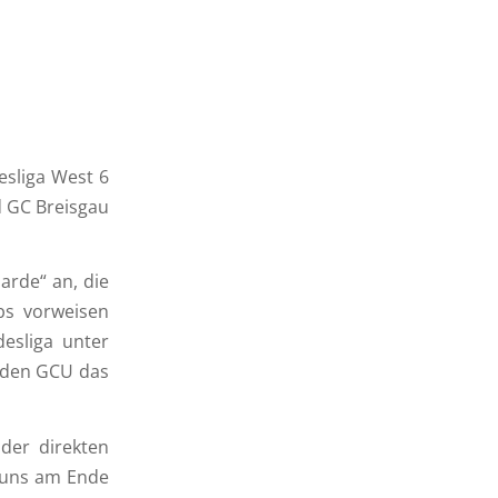
esliga West 6
d GC Breisgau
arde“ an, die
bs vorweisen
desliga unter
 den GCU das
der direkten
r uns am Ende