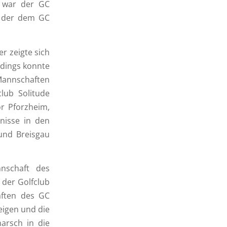
, war der GC
r der dem GC
r zeigte sich
rdings konnte
Mannschaften
club Solitude
r Pforzheim,
nisse in den
 und Breisgau
nschaft des
 der Golfclub
aften des GC
eigen und die
arsch in die