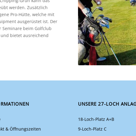
m Chipping-Grün kann das
übt werden. Zusätzlich
igene Pro-Hütte, welche mit
ipment ausgerüstet ist. Der
ür Seminare beim Golfclub
 und bietet ausreichend
ORMATIONEN
UNSERE 27-LOCH ANLA
e
18-Loch-Platz A+B
kt & Öffnungszeiten
9-Loch-Platz C