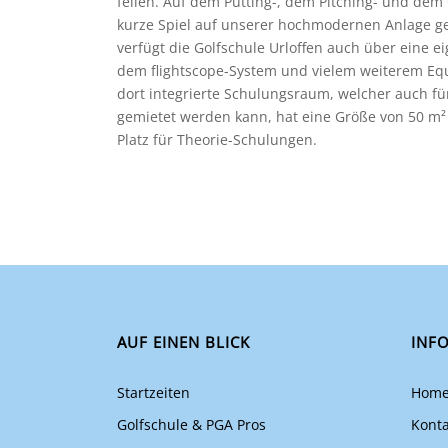
feilen. Auf dem Putting-, dem Pitching- und de
kurze Spiel auf unserer hochmodernen Anlage ge
verfügt die Golfschule Urloffen auch über eine e
dem flightscope-System und vielem weiterem Equ
dort integrierte Schulungsraum, welcher auch f
gemietet werden kann, hat eine Größe von 50 m²
Platz für Theorie-Schulungen.
AUF EINEN BLICK
INF
Startzeiten
Hom
Golfschule & PGA Pros
Konta