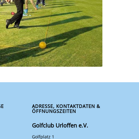
GE
ADRESSE, KONTAKTDATEN &
ÖFFNUNGSZEITEN
Golfclub Urloffen e.V.
Golfplatz 1