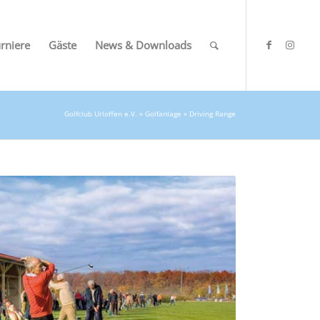
rniere
Gäste
News & Downloads
Golfclub Urloffen e.V.
»
Golfanlage
» Driving Range