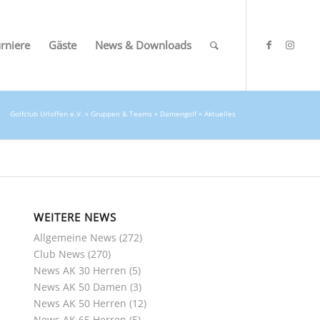
rniere
Gäste
News & Downloads
Golfclub Urloffen e.V.
»
Gruppen & Teams
»
Damengolf
» Aktuelles
WEITERE NEWS
Allgemeine News
(272)
Club News
(270)
News AK 30 Herren
(5)
News AK 50 Damen
(3)
News AK 50 Herren
(12)
News AK 65 Herren
(5)