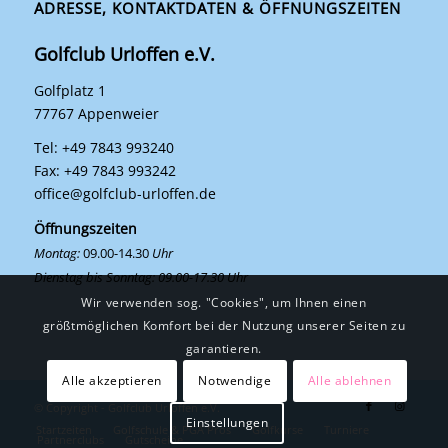
ADRESSE, KONTAKTDATEN & ÖFFNUNGSZEITEN
Golfclub Urloffen e.V.
Golfplatz 1
77767 Appenweier
Tel: +49 7843 993240
Fax: +49 7843 993242
office@golfclub-urloffen.de
Öffnungszeiten
Montag:
09.00-14.30
Uhr
Dienstag bis Sonntag: 09.00-17.30 Uhr
Wir verwenden sog. "Cookies", um Ihnen einen
größtmöglichen Komfort bei der Nutzung unserer Seiten zu
garantieren.
Alle akzeptieren
Notwendige
Alle ablehnen
© Copyright - Golfclub Urloffen e.V.
Einstellungen
Startzeiten
Golfschule & PGA Pros
Golfkurse
Turniere
Partnerclubs
Gutscheine