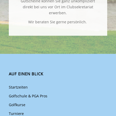
Gutscheine können Sie ganz unkompliziert
direkt bei uns vor Ort im Clubsekretariat
erwerben.
Wir beraten Sie gerne persönlich.
AUF EINEN BLICK
Startzeiten
Golfschule & PGA Pros
Golfkurse
Turniere