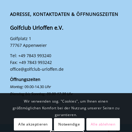
ADRESSE, KONTAKTDATEN & ÖFFNUNGSZEITEN
Golfclub Urloffen e.V.
Golfplatz 1
77767 Appenweier
Tel: +49 7843 993240
Fax: +49 7843 993242
office@golfclub-urloffen.de
Öffnungszeiten
Montag:
09.00-14.30
Uhr
Dienstag bis Sonntag: 09.00-17.30 Uhr
Wir verwenden sog. "Cookies", um Ihnen einen
größtmöglichen Komfort bei der Nutzung unserer Seiten zu
garantieren.
Alle akzeptieren
Notwendige
Alle ablehnen