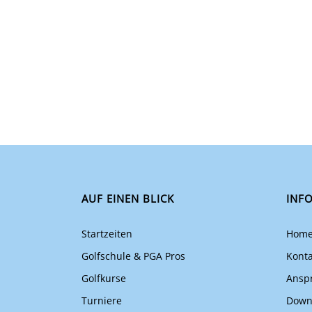
AUF EINEN BLICK
INF
Startzeiten
Hom
Golfschule & PGA Pros
Konta
Golfkurse
Ansp
Turniere
Down