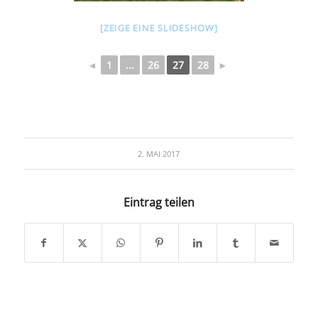
[ZEIGE EINE SLIDESHOW]
◄
1
...
26
27
28
►
2. MAI 2017
Eintrag teilen