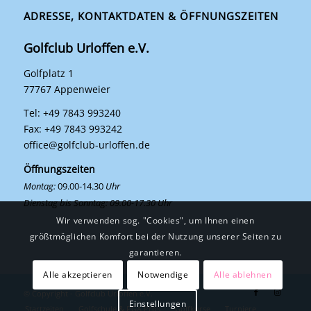
ADRESSE, KONTAKTDATEN & ÖFFNUNGSZEITEN
Golfclub Urloffen e.V.
Golfplatz 1
77767 Appenweier
Tel: +49 7843 993240
Fax: +49 7843 993242
office@golfclub-urloffen.de
Öffnungszeiten
Montag:
09.00-14.30
Uhr
Dienstag bis Sonntag: 09.00-17.30 Uhr
Wir verwenden sog. "Cookies", um Ihnen einen
größtmöglichen Komfort bei der Nutzung unserer Seiten zu
garantieren.
Alle akzeptieren
Notwendige
Alle ablehnen
© Copyright - Golfclub Urloffen e.V.
Einstellungen
Startzeiten
Golfschule & PGA Pros
Golfkurse
Turniere