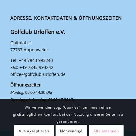
ADRESSE, KONTAKTDATEN & ÖFFNUNGSZEITEN
Golfclub Urloffen e.V.
Golfplatz 1
77767 Appenweier
Tel: +49 7843 993240
Fax: +49 7843 993242
office@golfclub-urloffen.de
Öffnungszeiten
Montag:
09.00-14.30
Uhr
Dienstag bis Sonntag: 09.00-17.30 Uhr
Wir verwenden sog. "Cookies", um Ihnen einen
größtmöglichen Komfort bei der Nutzung unserer Seiten zu
garantieren.
Alle akzeptieren
Notwendige
Alle ablehnen