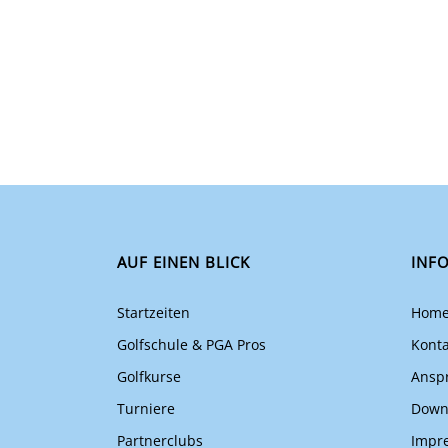
AUF EINEN BLICK
INF
Startzeiten
Hom
Golfschule & PGA Pros
Konta
Golfkurse
Ansp
Turniere
Down
Partnerclubs
Impr