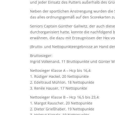
und jeder Einsatz des Putters außerhalb des Gr
Neben der sportlichen Anstrengung wurden die S
das alles ordnungsgemäß auf den Scorekarten z
Seniors Captain Günther Gallwitz, der auch dies
durchorganisiert hatte, konnte die nachfolgen
erwähnen, die dazu mit Erzeugnissen der Hex v
(Brutto- und Nettopunkteergebnisse an Hand der
Bruttosieger:
Ingrid Volkenand, 11 Bruttopunkte und Günter M
Nettosieger Klasse A – Hcp bis 16,4:
1. Rüdiger Hackel, 20 Nettopunkte
2. Edeltraud Mühlon, 18 Nettopunkte
3. Renée Hauser, 17 Nettopunkte
Nettosieger Klasse B – Hcp 16,5 bis 23,4:
1. Margot Rauscher, 20 Nettopunkte
2. Dieter Grießhaber, 19 Nettopunkte
3. Helmut Kienzle, 19 Nettopunkte