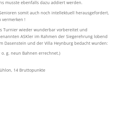
üns musste ebenfalls dazu addiert werden.
enioren somit auch noch intellektuell herausgefordert,
u vermerken !
es Turnier wieder wunderbar vorbereitet und
d benannten ASKler im Rahmen der Siegerehrung lobend
om Dasenstein und der Villa Heynburg bedacht wurden:
 o. g. neun Bahnen errechnet.)
ühlon, 14 Bruttopunkte