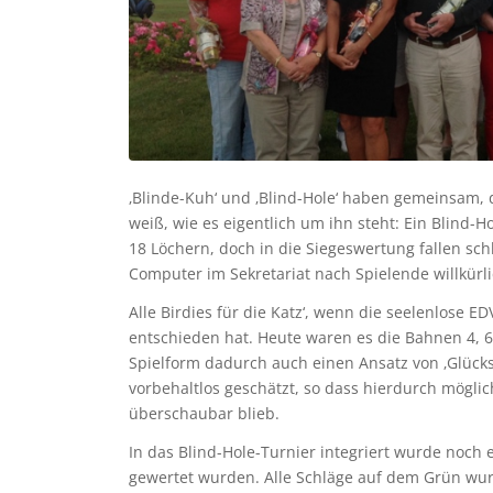
‚Blinde-Kuh‘ und ‚Blind-Hole‘ haben gemeinsam, 
weiß, wie es eigentlich um ihn steht: Ein Blind-
18 Löchern, doch in die Siegeswertung fallen sc
Computer im Sekretariat nach Spielende willkürli
Alle Birdies für die Katz‘, wenn die seelenlose 
entschieden hat. Heute waren es die Bahnen 4, 6,
Spielform dadurch auch einen Ansatz von ‚Glückssp
vorbehaltlos geschätzt, so dass hierdurch mögli
überschaubar blieb.
In das Blind-Hole-Turnier integriert wurde noch
gewertet wurden. Alle Schläge auf dem Grün wu