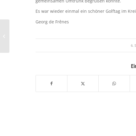
gemeinsamen Umtrunk begrüßen konnte.
Es war wieder einmal ein schöner Golftag im Krei
Georg de Frênes
Bruttobericht Ladies
Day – Damen CUP „Das
Atelier“
6.
Ei