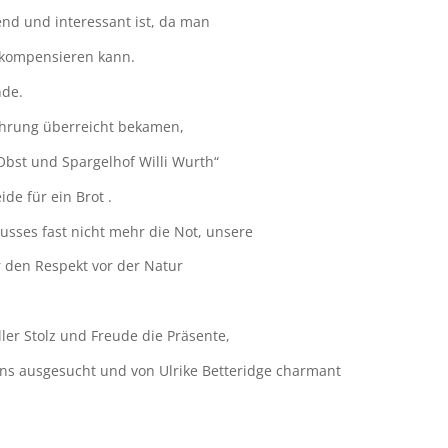
end und interessant ist, da man
 kompensieren kann.
nde.
ehrung überreicht bekamen,
Obst und Spargelhof Willi Wurth“
de für ein Brot .
lusses fast nicht mehr die Not, unsere
r den Respekt vor der Natur
ler Stolz und Freude die Präsente,
uns ausgesucht und von Ulrike Betteridge charmant