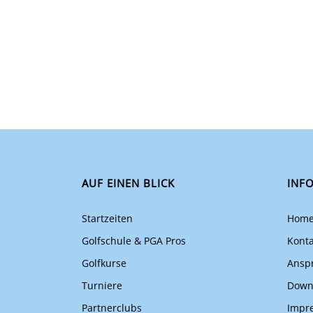
AUF EINEN BLICK
INF
Startzeiten
Hom
Golfschule & PGA Pros
Konta
Golfkurse
Ansp
Turniere
Down
Partnerclubs
Impr