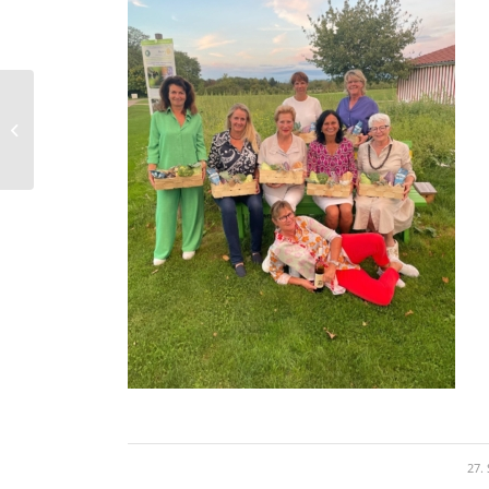
12.09.2023 Ladies Day –
IT’S RAINING MEN
oder: Die Damen laden
die Herrengolfer...
27.