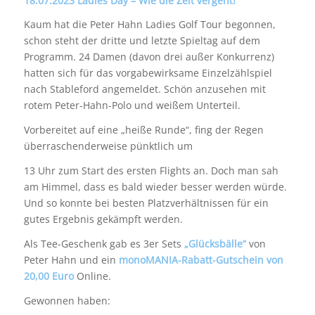
18.07.2023 Ladies Day – Wie die Zeit vergeht!
Kaum hat die Peter Hahn Ladies Golf Tour begonnen,
schon steht der dritte und letzte Spieltag auf dem
Programm. 24 Damen (davon drei außer Konkurrenz)
hatten sich für das vorgabewirksame Einzelzählspiel
nach Stableford angemeldet. Schön anzusehen mit
rotem Peter-Hahn-Polo und weißem Unterteil.
Vorbereitet auf eine „heiße Runde“, fing der Regen
überraschenderweise pünktlich um
13 Uhr zum Start des ersten Flights an. Doch man sah
am Himmel, dass es bald wieder besser werden würde.
Und so konnte bei besten Platzverhältnissen für ein
gutes Ergebnis gekämpft werden.
Als Tee-Geschenk gab es 3er Sets
„Glücksbälle“
von
Peter Hahn und ein
monoMANIA-Rabatt-Gutschein von
20,00 Euro
Online.
Gewonnen haben: