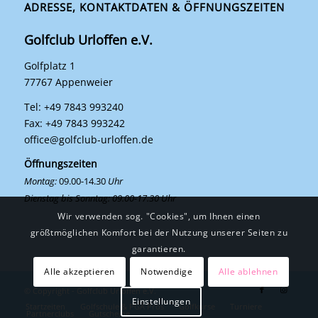
ADRESSE, KONTAKTDATEN & ÖFFNUNGSZEITEN
Golfclub Urloffen e.V.
Golfplatz 1
77767 Appenweier
Tel: +49 7843 993240
Fax: +49 7843 993242
office@golfclub-urloffen.de
Öffnungszeiten
Montag:
09.00-14.30
Uhr
Dienstag bis Sonntag: 09.00-17.30 Uhr
Wir verwenden sog. "Cookies", um Ihnen einen
größtmöglichen Komfort bei der Nutzung unserer Seiten zu
garantieren.
Alle akzeptieren
Notwendige
Alle ablehnen
© Copyright - Golfclub Urloffen e.V.
Einstellungen
Startzeiten
Golfschule & PGA Pros
Golfkurse
Turniere
Partnerclubs
Gutscheine