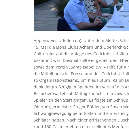
Appenweier-Urloffen (m). Unter dem Motto „Schl
15. Mal die Lions Clubs Achern und Oberkirch-
Golfturnier auf die Anlage des Golfclubs Urloffen
bestimmt war. Diesmal sollte er gezielt dem Elt
sowie dem Verein „Santa Isabel e.V. – Hilfe für K
die Mittelbadische Presse und der Golfclub Urlo
so Organisationsteams, um Klaus Sturn, Ralph D
dank der großzügigen Spenden im Verlauf des 
Besucher wartete ab Mittag zunächst ein abwech
Spieler an den Start gingen. Es folgte ein Schn
Oberbürgermeister Gregor Bühler, von Susan Moor
Schwungbewegung beim Golfen und ein erstes ge
Schläger hatten. Nach einer erfrischenden Dusc
rund 160 Gäste erlebten ein exzellentes Menü, z