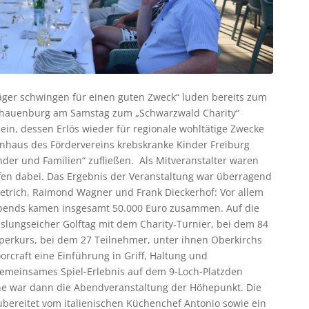
äger schwingen für einen guten Zweck“ luden bereits zum
Schauenburg am Samstag zum „Schwarzwald Charity“
 ein, dessen Erlös wieder für regionale wohltätige Zwecke
ernhaus des Fördervereins krebskranke Kinder Freiburg
inder und Familien“ zufließen. Als Mitveranstalter waren
ffen dabei. Das Ergebnis der Veranstaltung war überragend
ietrich, Raimond Wagner und Frank Dieckerhof: Vor allem
Abends kamen insgesamt 50.000 Euro zusammen. Auf die
slungseicher Golftag mit dem Charity-Turnier, bei dem 84
upperkurs, bei dem 27 Teilnehmer, unter ihnen Oberkirchs
craft eine Einführung in Griff, Haltung und
meinsames Spiel-Erlebnis auf dem 9-Loch-Platzden
he war dann die Abendveranstaltung der Höhepunkt. Die
ubereitet vom italienischen Küchenchef Antonio sowie ein