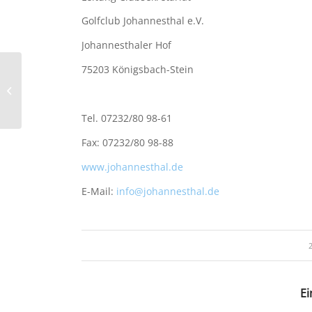
Golfclub Johannesthal e.V.
Johannesthaler Hof
75203 Königsbach-Stein
Saison 2020 – Bericht
der AK 65-Liga
Tel. 07232/80 98-61
Fax: 07232/80 98-88
www.johannesthal.de
E-Mail:
info@johannesthal.de
Ei