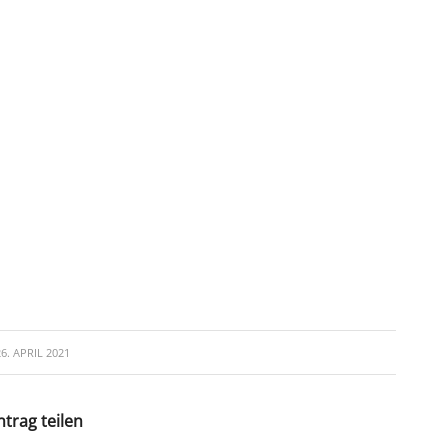
26. APRIL 2021
ntrag teilen