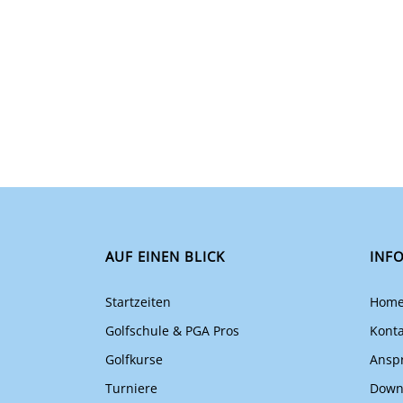
AUF EINEN BLICK
INF
Startzeiten
Hom
Golfschule & PGA Pros
Konta
Golfkurse
Ansp
Turniere
Down