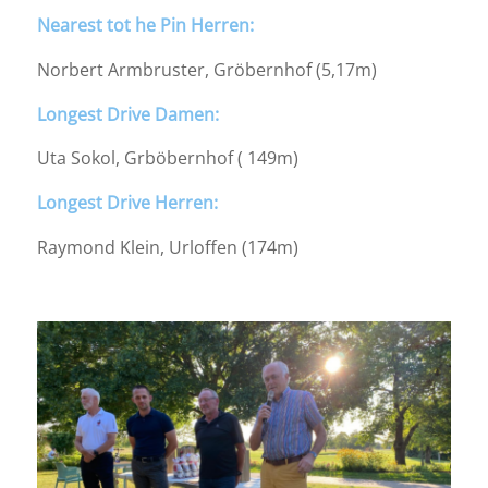
Nearest tot he Pin Herren:
Norbert Armbruster, Gröbernhof (5,17m)
Longest Drive Damen:
Uta Sokol, Grböbernhof ( 149m)
Longest Drive Herren:
Raymond Klein, Urloffen (174m)