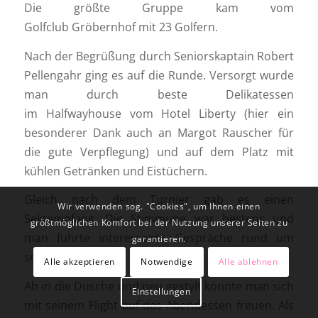
Die größte Gruppe kam vom
Golfclub Gröbernhof mit 23 Golfern.
Nach der Begrüßung durch Seniorskaptain Robert
Pellengahr ging es auf die Runde. Versorgt wurde
man durch beste Delikatessen
im Halfwayhouse vom Hotel Liberty (hier ein
besonderer Dank auch an Margot Rauscher für
die gute Verpflegung) und auf dem Platz mit
kühlen Getränken und Eistüchern.
Gleich nach dem Turnier gab es einen
Wir verwenden sog. "Cookies", um Ihnen einen
Sektempfang. Die Stimmung war bestens und
größtmöglichen Komfort bei der Nutzung unserer Seiten zu
man führte interessante Gespräche rund um
garantieren.
seinen Score.
Alle akzeptieren
Notwendige
Alle ablehnen
Ab in die Dusche und neu gestylt konnte man sich
Einstellungen
mit seinem Flight auf das Abendessen freuen. Als