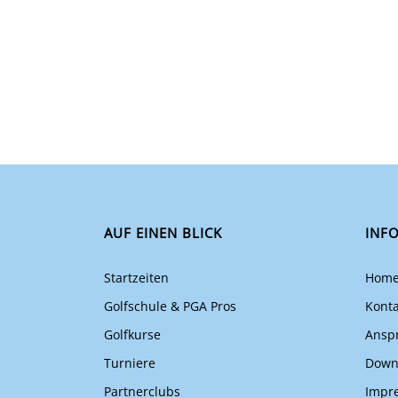
AUF EINEN BLICK
INF
Startzeiten
Hom
Golfschule & PGA Pros
Konta
Golfkurse
Ansp
Turniere
Down
Partnerclubs
Impr