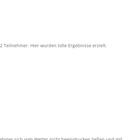
2 Teilnehmer. Hier wurden tolle Ergebnisse erzielt.
lnehmer sich vom Wetter nicht beeindrucken ließen und mit