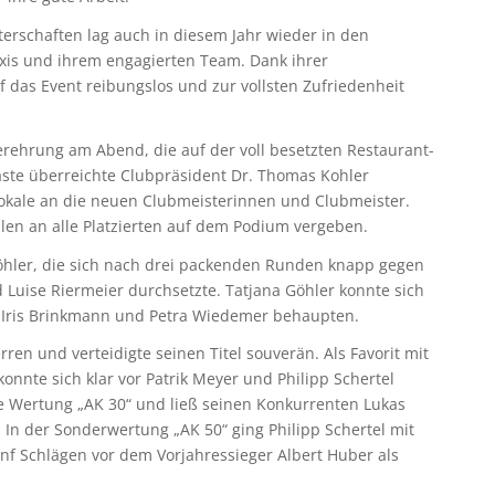
terschaften lag auch in diesem Jahr wieder in den
is und ihrem engagierten Team. Dank ihrer
 das Event reibungslos und zur vollsten Zufriedenheit
erehrung am Abend, die auf der voll besetzten Restaurant-
äste überreichte Clubpräsident Dr. Thomas Kohler
okale an die neuen Clubmeisterinnen und Clubmeister.
n an alle Platzierten auf dem Podium vergeben.
öhler, die sich nach drei packenden Runden knapp gegen
Luise Riermeier durchsetzte. Tatjana Göhler konnte sich
 Iris Brinkmann und Petra Wiedemer behaupten.
en und verteidigte seinen Titel souverän. Als Favorit mit
nnte sich klar vor Patrik Meyer und Philipp Schertel
e Wertung „AK 30“ und ließ seinen Konkurrenten Lukas
In der Sonderwertung „AK 50“ ging Philipp Schertel mit
nf Schlägen vor dem Vorjahressieger Albert Huber als