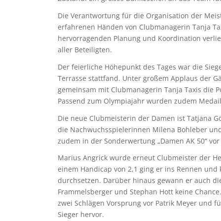
Die Verantwortung für die Organisation der Meis
erfahrenen Händen von Clubmanagerin Tanja Tax
hervorragenden Planung und Koordination verlief
aller Beteiligten.
Der feierliche Höhepunkt des Tages war die Sieg
Terrasse stattfand. Unter großem Applaus der G
gemeinsam mit Clubmanagerin Tanja Taxis die P
Passend zum Olympiajahr wurden zudem Medaille
Die neue Clubmeisterin der Damen ist Tatjana G
die Nachwuchsspielerinnen Milena Bohleber und 
zudem in der Sonderwertung „Damen AK 50“ vor
Marius Angrick wurde erneut Clubmeister der Herr
einem Handicap von 2,1 ging er ins Rennen und ko
durchsetzen. Darüber hinaus gewann er auch di
Frammelsberger und Stephan Hott keine Chance. 
zwei Schlägen Vorsprung vor Patrik Meyer und fü
Sieger hervor.