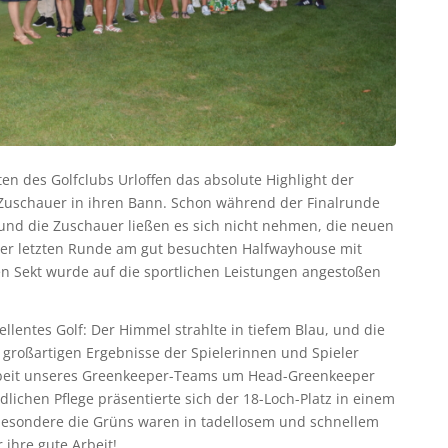
en des Golfclubs Urloffen das absolute Highlight der
 Zuschauer in ihren Bann. Schon während der Finalrunde
und die Zuschauer ließen es sich nicht nehmen, die neuen
der letzten Runde am gut besuchten Halfwayhouse mit
n Sekt wurde auf die sportlichen Leistungen angestoßen
llentes Golf: Der Himmel strahlte in tiefem Blau, und die
e großartigen Ergebnisse der Spielerinnen und Spieler
Arbeit unseres Greenkeeper-Teams um Head-Greenkeeper
ichen Pflege präsentierte sich der 18-Loch-Platz in einem
besondere die Grüns waren in tadellosem und schnellem
ihre gute Arbeit!