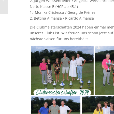
2. Jürgen Weissenrieder / Angelika Weissenriede
Einladungsturnier“ der
Netto Klasse B (HCP ab 45,1)
Herrengolfer des...
1. Monika Cristescu / Georg de Frênes
2. Bettina Almansa / Ricardo Almansa
Die Clubmeisterschaften 2024 haben einmal mehr 
unseres Clubs ist. Wir freuen uns schon jetzt a
nächste Saison für uns bereithält!