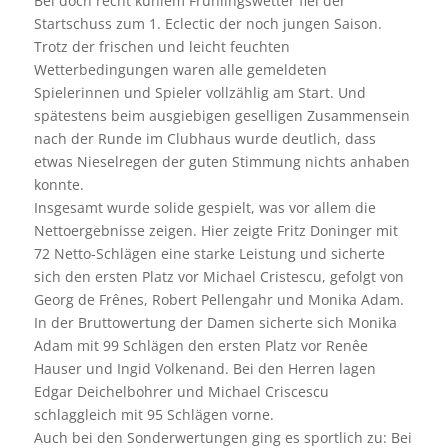
Bei doch recht kühlem Frühlingswetter fiel der
Startschuss zum 1. Eclectic der noch jungen Saison.
Trotz der frischen und leicht feuchten
Wetterbedingungen waren alle gemeldeten
Spielerinnen und Spieler vollzählig am Start. Und
spätestens beim ausgiebigen geselligen Zusammensein
nach der Runde im Clubhaus wurde deutlich, dass
etwas Nieselregen der guten Stimmung nichts anhaben
konnte.
Insgesamt wurde solide gespielt, was vor allem die
Nettoergebnisse zeigen. Hier zeigte Fritz Doninger mit
72 Netto-Schlägen eine starke Leistung und sicherte
sich den ersten Platz vor Michael Cristescu, gefolgt von
Georg de Frênes, Robert Pellengahr und Monika Adam.
In der Bruttowertung der Damen sicherte sich Monika
Adam mit 99 Schlägen den ersten Platz vor Renêe
Hauser und Ingid Volkenand. Bei den Herren lagen
Edgar Deichelbohrer und Michael Criscescu
schlaggleich mit 95 Schlägen vorne.
Auch bei den Sonderwertungen ging es sportlich zu: Bei