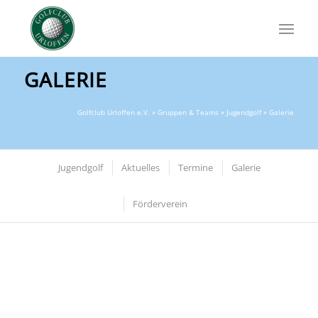
GALERIE
Golfclub Urloffen e.V.
»
Gruppen & Teams
»
Jugendgolf
» Galerie
Jugendgolf
Aktuelles
Termine
Galerie
Förderverein